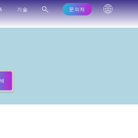
S
기술
문의처
색