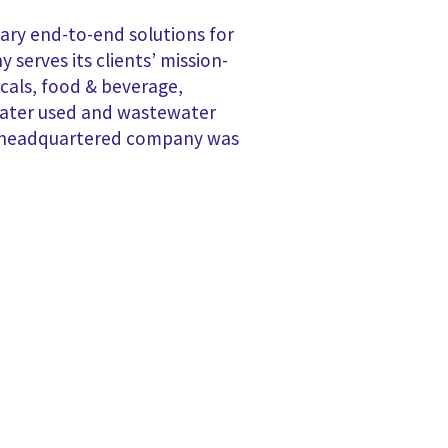
tary end-to-end solutions for
erves its clients’ mission-
icals, food & beverage,
 water used and wastewater
on-headquartered company was