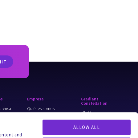
os
Empresa
Gradiant
Constellation
prensa
Quiénes somos
alkaLi
iento
Por qué Gradiant
ForeverGone
ALLOW ALL
Carreras
Turing
content and
 Integrity
profesionales