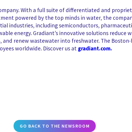
ompany. With a full suite of differentiated and proprie
ent powered by the top minds in water, the company s
ential industries, including semiconductors, pharmaceut
newable energy. Gradiant’s innovative solutions reduce
es, and renew wastewater into freshwater. The Bost
oyees worldwide. Discover us at
gradiant.com.
g
GO BACK TO THE NEWSROOM