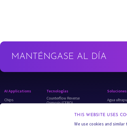
MANTÉNGASE AL DÍA
AI Applications
Tecnologías
Soluciones
Counterflow Reverse
Chips
Agua ultrap
Osmosis (CFRO)
Data Centers
Wastewater
Carrier Gas Extraction (CGE)
THIS WEBSITE USES CO
Recycling
Semi-Batch
Energy
Reverse Osmosis (SBRO)
We use cookies and similar 
Process Wat