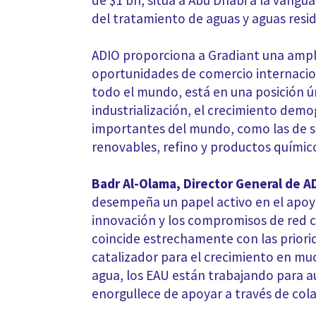
de $1 bn, sitúa a Abu Dhabi a la vangu
del tratamiento de aguas y aguas resid
ADIO proporciona a Gradiant una ampl
oportunidades de comercio internacio
todo el mundo, está en una posición ún
industrialización, el crecimiento demog
importantes del mundo, como las de s
renovables, refino y productos químicos
Badr Al-Olama, Director General de A
desempeña un papel activo en el apoyo
innovación y los compromisos de red ce
coincide estrechamente con las priori
catalizador para el crecimiento en mu
agua, los EAU están trabajando para au
enorgullece de apoyar a través de col