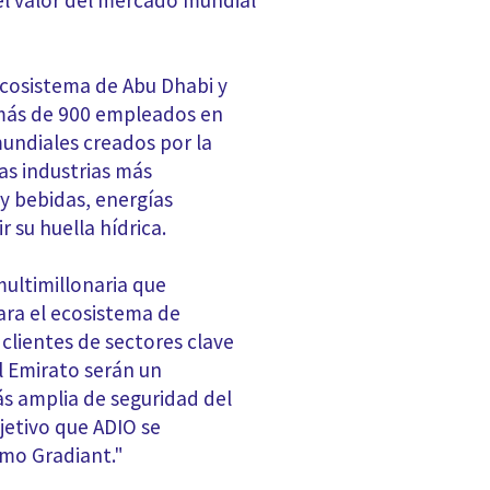
 el valor del mercado mundial
ecosistema de Abu Dhabi y
 más de 900 empleados en
mundiales creados por la
las industrias más
y bebidas, energías
 su huella hídrica.
ultimillonaria que
ara el ecosistema de
 clientes de sectores clave
l Emirato serán un
ás amplia de seguridad del
jetivo que ADIO se
omo Gradiant."