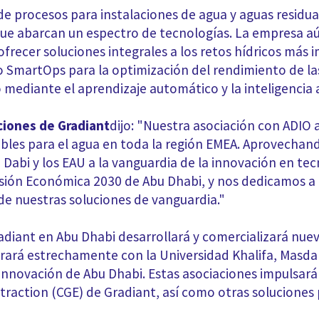
 de procesos para instalaciones de agua y aguas resid
 abarcan un espectro de tecnologías. La empresa aún
a ofrecer soluciones integrales a los retos hídricos má
SmartOps para la optimización del rendimiento de las 
mediante el aprendizaje automático y la inteligencia ar
ciones de Gradiant
dijo: "Nuestra asociación con ADI
nibles para el agua en toda la región EMEA. Aprovecha
Dabi y los EAU a la vanguardia de la innovación en te
sión Económica 2030 de Abu Dhabi, y nos dedicamos a 
 de nuestras soluciones de vanguardia."
adiant en Abu Dhabi desarrollará y comercializará nue
ará estrechamente con la Universidad Khalifa, Masdar
innovación de Abu Dhabi. Estas asociaciones impulsará
Extraction (CGE) de Gradiant, así como otras solucione