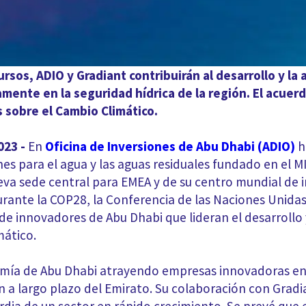
os, ADIO y Gradiant contribuirán al desarrollo y la 
mente en la seguridad hídrica de la región. El acuer
 sobre el Cambio Climático.
023 -
En
Oficina de Inversiones de Abu Dhabi (ADIO)
h
es para el agua y las aguas residuales fundado en el MI
eva sede central para EMEA y de su centro mundial de 
rante la COP28, la Conferencia de las Naciones Unidas
de innovadores de Abu Dhabi que lideran el desarrollo 
mático.
nomía de Abu Dhabi atrayendo empresas innovadoras e
ón a largo plazo del Emirato. Su colaboración con Gradi