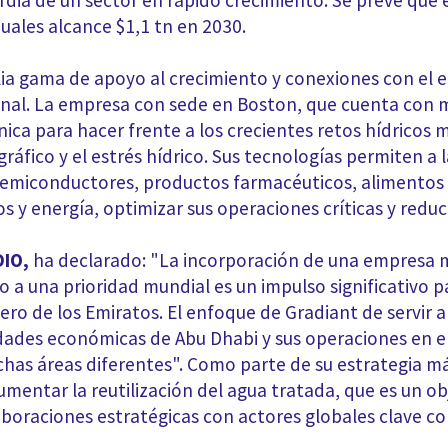
ardia de un sector en rápido crecimiento. Se prevé que
uales alcance $1,1 tn en 2030.
ia gama de apoyo al crecimiento y conexiones con el 
nal. La empresa con sede en Boston, que cuenta con
ica para hacer frente a los crecientes retos hídricos 
ráfico y el estrés hídrico. Sus tecnologías permiten a 
emiconductores, productos farmacéuticos, alimentos 
 y energía, optimizar sus operaciones críticas y reducir
DIO,
ha declarado: "La incorporación de una empresa m
 a una prioridad mundial es un impulso significativo p
ro de los Emiratos. El enfoque de Gradiant de servir a
dades económicas de Abu Dhabi y sus operaciones en e
chas áreas diferentes". Como parte de su estrategia m
mentar la reutilización del agua tratada, que es un ob
aboraciones estratégicas con actores globales clave c