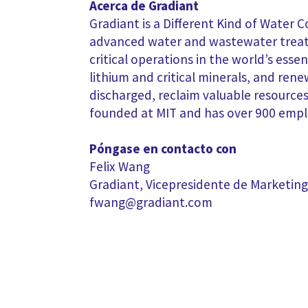
Acerca de Gradiant
Gradiant is a Different Kind of Water C
advanced water and wastewater treatm
critical operations in the world’s ess
lithium and critical minerals, and re
discharged, reclaim valuable resourc
founded at MIT and has over 900 empl
Póngase en contacto con
Felix Wang
Gradiant, Vicepresidente de Marketin
fwang@gradiant.com