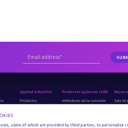
Applied Industries
Productos químicos CURE
Recurs
ura
Productos
Inhibidores de la corrosión
Sala de 
farmacéuticos
 &
Inhibidores de
Conocim
OKIES
Minería
incrustaciones
básico
tools, some of which are provided by third parties, to personalise 
er
Alimentación y
Productos químicos de
Business