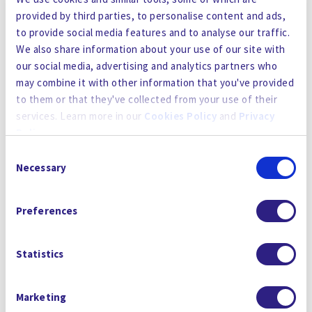
El fundador y Director General de CRS Water, Bill
provided by third parties, to personalise content and ads,
Kelly, declaró: "CRS y Gradiant están
to provide social media features and to analyse our traffic.
encantados de que se les haya concedido la
We also share information about your use of our site with
oportunidad de diseñar y construir esta planta
our social media, advertising and analytics partners who
de tratamiento de agua para la División
may combine it with other information that you've provided
Antártica Australiana, que completará un
to them or that they've collected from your use of their
envidiable historial de entrega de plantas de
services. Learn more in our
Cookies Policy
and
Privacy
tratamiento de agua en los siete continentes.
Policy
.
Esperamos tener la oportunidad de trabajar con
Consent
By using the site, you agree to our
Privacy Policy
,
Cookies
Necessary
el Departamento de Agricultura, Agua y Medio
Selection
Policy
, and our
Terms and Conditions
which includes an
Ambiente y proporcionar apoyo a los
Arbitration Clause and Class Action Waiver.
expedicionarios australianos basados en la
Preferences
Estación Davis mientras continúan operando y
realizando investigaciones."
Statistics
Las capacidades de monitorización remota y el
soporte de CRS Water permitirán una asistencia
Marketing