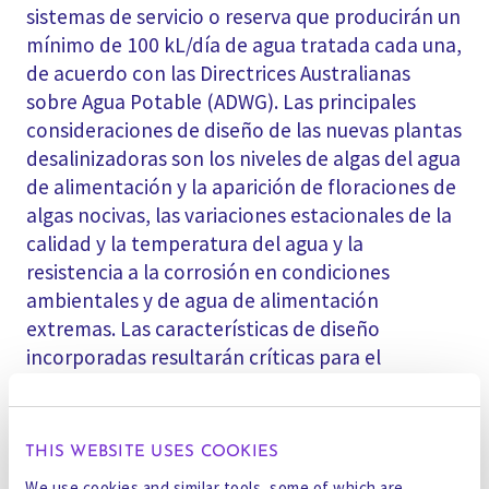
sistemas de servicio o reserva que producirán un
mínimo de 100 kL/día de agua tratada cada una,
de acuerdo con las Directrices Australianas
sobre Agua Potable (ADWG). Las principales
consideraciones de diseño de las nuevas plantas
desalinizadoras son los niveles de algas del agua
de alimentación y la aparición de floraciones de
algas nocivas, las variaciones estacionales de la
calidad y la temperatura del agua y la
resistencia a la corrosión en condiciones
ambientales y de agua de alimentación
extremas. Las características de diseño
incorporadas resultarán críticas para el
funcionamiento en el entorno antártico, y la
configuración como diseño modular permitirá
una instalación in situ eficiente y sencilla.
THIS WEBSITE USES COOKIES
We use cookies and similar tools, some of which are