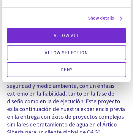
continua, reduciendo los riesgos y aumentando
la fiabilidad y optimización de la planta.
Show details
Sadasivam Krishnan, Vicepresidente de Ventas
de Gradiant para la División Australia, también
ALLOW ALL
ha señalado: "Este proyecto de AAD refuerza la
capacidad de Gradiant para llevar a cabo
ALLOW SELECTION
proyectos complejos de gran envergadura en
lugares remotos, dentro del plazo y del
presupuesto previstos. AAD exigía un alto nivel
DENY
de cumplimiento de las normas de salud,
seguridad y medio ambiente, con un énfasis
extremo en la fiabilidad, tanto en la fase de
diseño como en la de ejecución. Este proyecto
es la continuación de nuestra experiencia previa
en la entrega con éxito de proyectos complejos
similares de tratamiento de agua en el Ártico
Siberia para un cliente global de O&G".