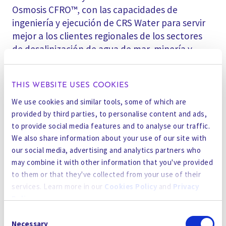
Osmosis CFRO™, con las capacidades de
ingeniería y ejecución de CRS Water para servir
mejor a los clientes regionales de los sectores
de desalinización de agua de mar, minería y
energía.
THIS WEBSITE USES COOKIES
"CRS cuenta con un excelente historial, sólidas
capacidades y fuertes relaciones con los
We use cookies and similar tools, some of which are
clientes, lo que la convierte en una plataforma
provided by third parties, to personalise content and ads,
to provide social media features and to analyse our traffic.
ideal para que Gradiant despliegue sus
We also share information about your use of our site with
tecnologías patentadas con el fin de satisfacer
our social media, advertising and analytics partners who
las necesidades no cubiertas del mercado
may combine it with other information that you've provided
australiano del agua. Anurag Bajpayee,
to them or that they've collected from your use of their
cofundador y consejero delegado de Gradiant,
services. Learn more in our
Cookies Policy
and
Privacy
ha declarado: "El aumento de la recuperación
Policy
.
de agua dulce, la reducción del volumen de
Consent
aguas residuales nocivas a cero o a un vertido
By using the site, you agree to our
Privacy Policy
,
Cookies
Necessary
Selection