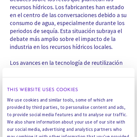
recursos hídricos. Los fabricantes han estado
en el centro de las conversaciones debido a su
consumo de agua, especialmente durante los
periodos de sequía. Esta situación subraya el
debate más amplio sobre el impacto de la
industria en los recursos hídricos locales.
Los avances en la tecnología de reutilización
del agua son cada vez más importantes a
medida que las empresas tecnológicas,
incluidas las de fabricación de
THIS WEBSITE USES COOKIES
semiconductores y centros de datos,
We use cookies and similar tools, some of which are
continúan expandiéndose. Empresas como
provided by third parties, to personalise content and ads,
Gradiant están a la cabeza ofreciendo
to provide social media features and to analyse our traffic.
tecnologías avanzadas de reciclaje de agua
We also share information about your use of our site with
que permiten a las fábricas de chips
reciclar
our social media, advertising and analytics partners who
hasta 99% de aguas residuales
para sistemas
may combine it with other information that you've provided