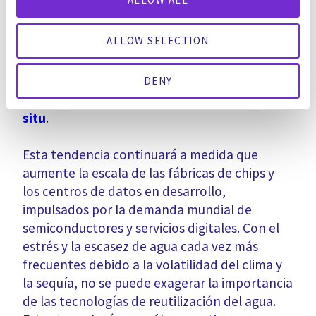
relacionados con la sequía y mejorar su
reputación medioambiental. Intel y Salesforce
ALLOW SELECTION
son ejemplos notables, con
Intel quiere
devolver el 100
de su agua reciclada a las
comunidades para 2025 y
Salesforce instala
DENY
un importante sistema de reutilización in
situ
.
Esta tendencia continuará a medida que
aumente la escala de las fábricas de chips y
los centros de datos en desarrollo,
impulsados por la demanda mundial de
semiconductores y servicios digitales. Con el
estrés y la escasez de agua cada vez más
frecuentes debido a la volatilidad del clima y
la sequía, no se puede exagerar la importancia
de las tecnologías de reutilización del agua.