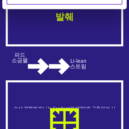
두 번째 리튬-린 스트림이 출력되며, 각각은 농축 단계
의 CFRO 장치로 흐릅니다.
발췌
피드
소금물
Li-lean
스트림
수상 경력에 빛나는 Gradiant의 CFRO로 구동되어 시
스템 효율성을 극대화하고 열 프로세스보다 훨씬 적
은 에너지를 소비합니다.