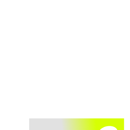
과 비교
입력 조건에
극한의 위
최적화된
치에 배포
SmartOps
완전 컨테
즉각적인
AI로 슈퍼
이너화된
제작
차지
형태로 신
배터리 등
효율성 및
속하게 시
급 출력 측
운영 비용
작할 수 있
정 몇 년이
의 즉각적
도록 준비
아닌 몇 초
인 절감 및
됨
만에 측정
운영 비용
절감