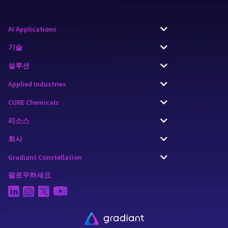
AI Applications
기술
설루션
Applied Industries
CURE Chemicals
리소스
회사
Gradiant Constellation
팔로우하세요