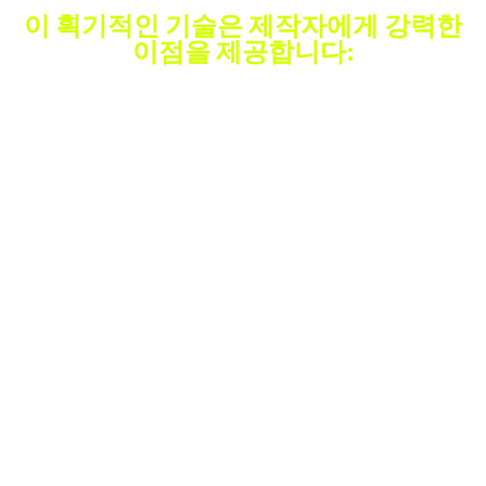
이 획기적인 기술은 제작자에게 강력한
이점을 제공합니다:
세계에서
CAPEX 제
업계 최고
가장 효과
로
의 지속 가
적인 DLE
능성
alkaLi를 위
한 옵션으
업계 최고
탄소 및 물
로 전체 시
수준의 2세
발자국
스템을 구
대 lithium
축, 소유 및
농도
더 빠르고
전체 시스
간편한 허
템 운영
완전히 통
가
합되고 균
배출수가
50% 낮은
형 잡힌 시
규정을 준
OPEX
스템
수하고 재
CFRO 멤브
주입 준비
매우 다양한
레인 기술
가 완료되
입력 조건에
사용 기존
었습니다.
최적화된 매
열 시스템
우 다양한