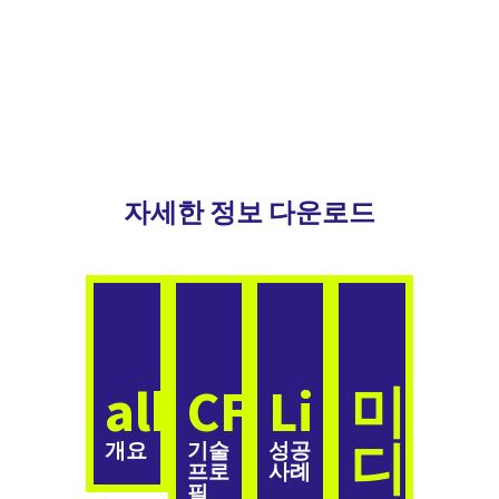
자세한 정보 다운로드
alkaLi
CFRO
Li
미
디
개요
기술
성공
프로
사례
필