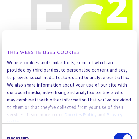
THIS WEBSITE USES COOKIES
We use cookies and similar tools, some of which are
provided by third parties, to personalise content and ads,
2
EC
최고 수준의 혁신입니다.
to provide social media features and to analyse our traffic.
Gradiant 연구소의 재료 과학 전문성을 갖춘 검증된
We also share information about your use of our site with
2
기술을 기반으로 구축된 EC.
는 지열 염수, 증발 연
our social media, advertising and analytics partners who
못 및 재활용을 포함한 광범위한 공급원에 적용할
may combine it with other information that you've provided
수 있는 균형 잡힌 3단계 시스템입니다. 각 단계는
to them or that they've collected from your use of their
벤치 및 현장 시험을 통해 철저한 테스트를 거쳤으
services. Learn more in our
Cookies Policy
and
Privacy
며, 네바다 현장에서 SLB와 협력하여 상업적으로
Policy
.
성공적으로 입증되었습니다. lithium 생산업체의 까
Consent
2
다로운 요구 사항을 충족하기 위해 EC는
솔루션은
By using the site, you agree to our
Privacy Policy
,
Cookies
Necessary