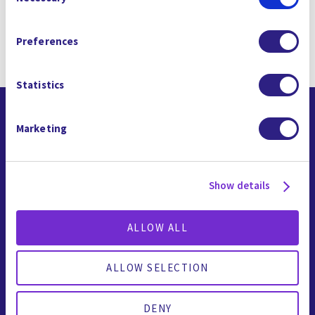
Selection
기존 사이트 인프라와 통합하여 전체 또는 독립형
Policy
, and our
Terms and Conditions
which includes an
단계로 배포할 수 있습니다.
Arbitration Clause and Class Action Waiver.
Preferences
Statistics
피드
Marketing
소금물
Show details
ALLOW ALL
합성 수지와 새로운 멤브레인은 업계 표준을 훨씬 뛰어
넘는 lithium 추출을 최적화하여 2세대 수준과 가장 풍
ALLOW SELECTION
부한 lithium 스트림에 도달하여 다운스트림 효율을 극
대화합니다.
DENY