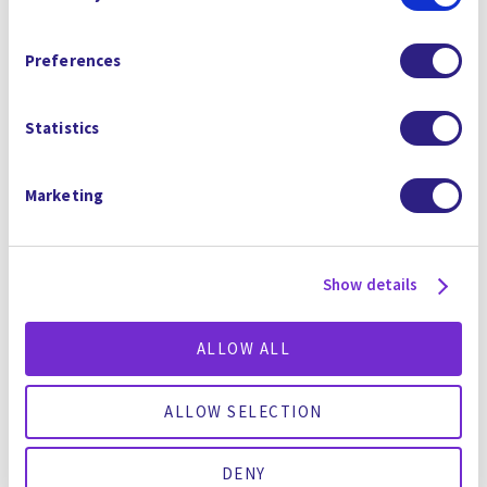
Policy
, and our
Terms and Conditions
which includes an
美國戈潤集團和新加坡戈潤集團的子公司
Arbitration Clause and Class Action Waiver.
Preferences
戈潤中國將參加上海領先的環境技術解決
方案貿易展IE Expo，介紹其獨特的技術，
以解決工業客戶面臨的環境廢水排放法規
Statistics
問題
戈潤在中國的合作夥伴包括全球最大的汽
Marketing
輪機製造商和跨國發電公司上海電氣
Gradiant deployed the Carrier Gas
Extraction (CGE) technology at a power
Show details
plant built by Shanghai Electric to treat
wastewater from the Flue Gas
ALLOW ALL
Desulfurization (FGD) process, increasing
fresh water recovery to over 90 percent,
increasing uptime, and improving overall
ALLOW SELECTION
efficiency compared to incumbent
technologies
DENY