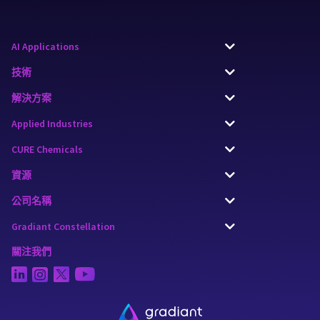
AI Applications
技術
解決方案
Applied Industries
CURE Chemicals
資源
公司名稱
Gradiant Constellation
關注我們