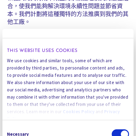
合，使我們能夠解決環境永續性問題並節省資
本。我們計劃將這種獨特的方法推廣到我們的其
他工廠。
目前戈潤中國為其中國客戶採用的其他技術包括
逆流逆滲透（CFRO）、選擇性化學萃取
THIS WEBSITE USES COOKIES
（SCE）、超濾（UF）和陶瓷膜。這些解決方案
We use cookies and similar tools, some of which are
的長期目標是實現工業成長與自然和諧相處。
provided by third parties, to personalise content and ads,
to provide social media features and to analyse our traffic.
「戈潤中國希望以此展會為契機，擴大我們的市
We also share information about your use of our site with
場並接觸中國工業水領域的客戶。我們的母公司
our social media, advertising and analytics partners who
戈潤在解決客戶的工業用水處理挑戰方面已在北
may combine it with other information that you've provided
美、印度以及現在的亞太地區取得了成功。 ” 我
to them or that they've collected from your use of their
們透過改變客戶的生命週期水成本，為客戶節省
services. Learn more in our
Cookies Policy
and
Privacy
了資金。中國是我們公司的下一個前沿領域，我
Policy
.
很高興能夠與當地客戶合作並向他們介紹我們的
Consent
技術和客製化的商業模式。
By using the site, you agree to our
Privacy Policy
,
Cookies
Necessary
Selection