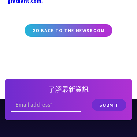
gradiant.com.
GO BACK TO THE NEWSROOM
了解最新資訊