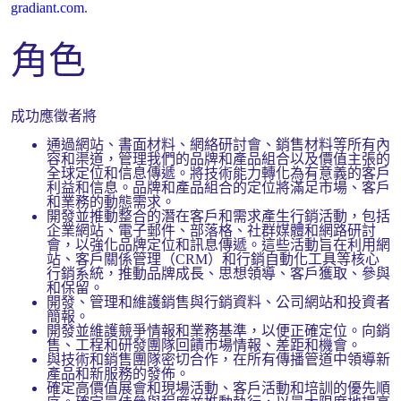
gradiant.com
.
角色
成功應徵者將
通過網站、書面材料、網絡研討會、銷售材料等所有內
容和渠道，管理我們的品牌和產品組合以及價值主張的
全球定位和信息傳遞。將技術能力轉化為有意義的客戶
利益和信息。品牌和產品組合的定位將滿足市場、客戶
和業務的動態需求。
開發並推動整合的潛在客戶和需求產生行銷活動，包括
企業網站、電子郵件、部落格、社群媒體和網路研討
會，以強化品牌定位和訊息傳遞。這些活動旨在利用網
站、客戶關係管理（CRM）和行銷自動化工具等核心
行銷系統，推動品牌成長、思想領導、客戶獲取、參與
和保留。
開發、管理和維護銷售與行銷資料、公司網站和投資者
簡報。
開發並維護競爭情報和業務基準，以便正確定位。向銷
售、工程和研發團隊回饋市場情報、差距和機會。
與技術和銷售團隊密切合作，在所有傳播管道中領導新
產品和新服務的發佈。
確定高價值展會和現場活動、客戶活動和培訓的優先順