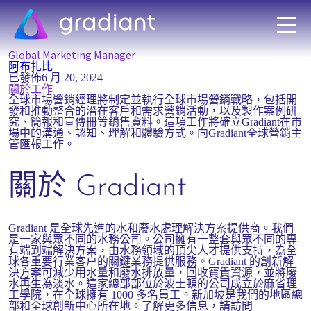
Global Marketing Manager
阿布扎比
已發佈
6 月 20, 2024
關於工作
全球市場營銷經理將制定並執行全球市場營銷戰略，包括開
發和推動整合的潛在客戶和需求營銷活動，以及製作案例研
究、簡報和宣傳冊等銷售資料。這項工作將確立Gradiant在市
場中的溝通、認知、理解和體驗方式。向Gradiant全球營銷主
管匯報工作。
關於 Gradiant
Gradiant 是全球先進的水和廢水處理解決方案提供商。我們
是一家與眾不同的水務公司。公司擁有一整套與眾不同的專
有端到端解決方案，由水務領域的頂尖人才提供支持，為全
球各重要行業客户的關鍵業務提供服務。Gradiant 的創新解
決方案可減少用水量和廢水排放量，回收寶貴資源，並將廢
水再生為淡水。這家總部部位於波士頓的公司成立於麻省理
工學院，在全球擁有 1000 多名員工。新加坡是我們的地區總
部和全球創新中心所在地。了解更多信息，請訪問