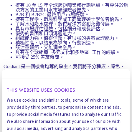
擁有 10 至 15 年全球跨矩陣業務行銷經驗。有專注於解
決方案的工業用水市場經驗者優先。
B2B 和 B2B2C 最終用戶市場經驗。
擁有工程學、環境科學或工商管理碩士學位者優先。
了解水和廢水處理、數位解決方案和永續發展。
具有市場評估經驗，包括細分和成長評估。
優秀的書面和口頭溝通能力。
組織能力強，值得信賴，有很強的專案管理能力。
積極性高、以結果為導向，行動迅速。
既注重細節，又能洞察全局。
具有在全球組織--多元文化和多地區--工作的經驗。
可接受 25% 差旅時間。
Gradiant 是一個機會均等的雇主。我們將不分種族、膚色、
宗教、信仰、性別、性取向、性別認同、婚姻狀況、國籍、
年齡、退伍軍人身分、殘疾或任何其他受保護的類別，一視
同仁地考慮合格的申請人。
立即申請
THIS WEBSITE USES COOKIES
全名*
We use cookies and similar tools, some of which are
provided by third parties, to personalise content and ads,
電子郵件地址*
to provide social media features and to analyse our traffic.
We also share information about your use of our site with
our social media, advertising and analytics partners who