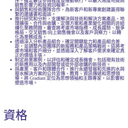
序。確定最佳參與程度並推動執行，以最大限度地提高
銷售影響力和投資回報率。
與銷售和技術團隊合作，為新客戶和新專案創建贏得聯
繫的建議書和面談。
進行研究和分析，支援解決與技術和解決方案產品、地
理擴張、合作與收購、定價方案和產業變化相關的非結
構化業務問題。審查將考慮市場指標、成長趨勢、競爭
格局、交叉銷售/向上銷售機會以及客戶洞察力，以轉
化為業務成長。
透過深入分析產品組合，確定關鍵能力和產品組合差
距，並調整內部團隊的新服務和產品策略戰術。這將考
慮市場和客戶細分，並透過深入了解客戶需求來確定真
正的價值主張。
制定商業案例，以評估和確定成長機會，包括現有技術
的新應用以及內部開發或從外部收購的新技術。
與產業、客戶和媒體合作，進行永續發展和先進的水與
廢水解決方案的公共宣傳、教育、資訊傳遞和思想領
導。將 Gradiant 定位為思想領袖和主題專家，以影響和
塑造市場。
資格