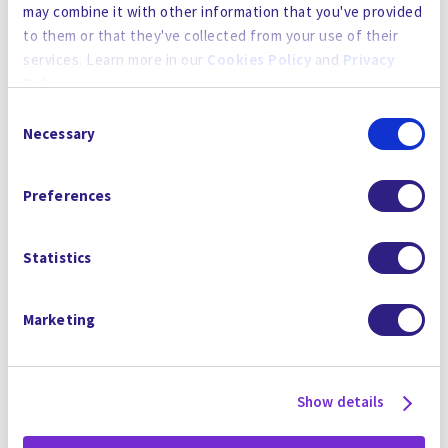
电话号码*
may combine it with other information that you've provided
to them or that they've collected from your use of their
services. Learn more in our
Cookies Policy
and
Privacy
Linkedin 网址
Policy
.
Consent
By using the site, you agree to our
Privacy Policy
,
Cookies
Necessary
Selection
留言（Cover Letter*
Policy
, and our
Terms and Conditions
which includes an
Arbitration Clause and Class Action Waiver.
Preferences
Statistics
Marketing
简历*
Show details
顺从