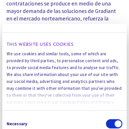
contrataciones se produce en medio de una
mayor demanda de las soluciones de Gradiant
en el mercado norteamericano, refuerza la
escala y el despliegue de Gradiant AI a clientes
de todo el mundo y refleja su sólida posición
como empleador preferente.
THIS WEBSITE USES COOKIES
We use cookies and similar tools, some of which are
Delph Mak, Director de Gradiant AI.
Delph
provided by third parties, to personalise content and ads,
se incorporó procedente de Xylem,
to provide social media features and to analyse our traffic.
empresa líder mundial en tecnología del
We also share information about your use of our site with
agua, donde ocupaba el cargo de directora
our social media, advertising and analytics partners who
sénior del negocio digital. También ha
may combine it with other information that you've provided
ocupado altos cargos en Deloitte
to them or that they've collected from your use of their
Consulting y en PUB Singapore's Industry
services. Learn more in our
Cookies Policy
and
Privacy
Development. Delph es licenciada en
Policy
.
Ingeniería y Gestión por el MIT. Delph reside
Consent
en Singapur.
By using the site, you agree to our
Privacy Policy
,
Cookies
Necessary
Selection