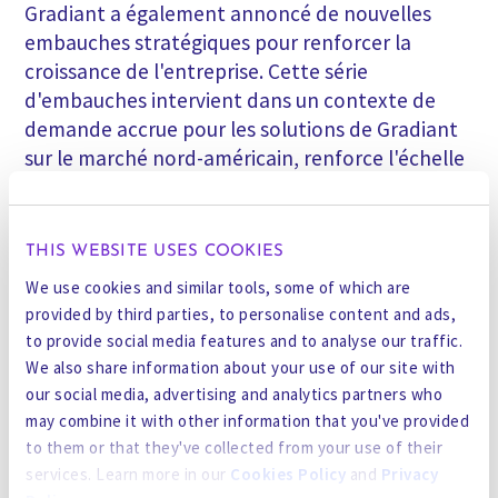
Gradiant a également annoncé de nouvelles
embauches stratégiques pour renforcer la
croissance de l'entreprise. Cette série
d'embauches intervient dans un contexte de
demande accrue pour les solutions de Gradiant
sur le marché nord-américain, renforce l'échelle
et le déploiement de Gradiant AI auprès des
clients du monde entier, et reflète sa position
solide en tant qu'employeur de choix.
THIS WEBSITE USES COOKIES
We use cookies and similar tools, some of which are
Delph Mak, directeur principal de Gradiant
provided by third parties, to personalise content and ads,
AI.
Mme Delph vient de Xylem, une
to provide social media features and to analyse our traffic.
entreprise mondiale de premier plan
We also share information about your use of our site with
spécialisée dans les technologies de l'eau,
our social media, advertising and analytics partners who
où elle occupait le poste de directrice
may combine it with other information that you've provided
principale de l'activité numérique. Elle a
to them or that they've collected from your use of their
également occupé des postes à
services. Learn more in our
Cookies Policy
and
Privacy