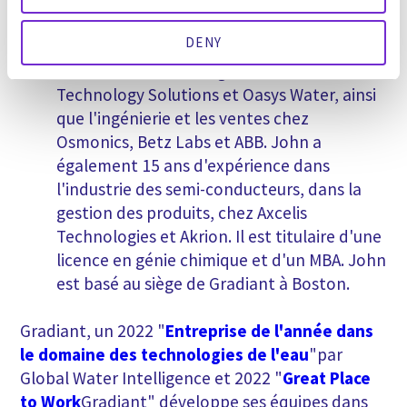
du développement commercial.
John
possède une expérience combinée de 20
DENY
ans dans l'industrie de l'eau, où il a dirigé les
ventes et le marketing chez Fluid
Technology Solutions et Oasys Water, ainsi
que l'ingénierie et les ventes chez
Osmonics, Betz Labs et ABB. John a
également 15 ans d'expérience dans
l'industrie des semi-conducteurs, dans la
gestion des produits, chez Axcelis
Technologies et Akrion. Il est titulaire d'une
licence en génie chimique et d'un MBA. John
est basé au siège de Gradiant à Boston.
Gradiant, un 2022 "
Entreprise de l'année dans
le domaine des technologies de l'eau
"par
Global Water Intelligence et 2022 "
Great Place
to Work
Gradiant" développe ses équipes dans