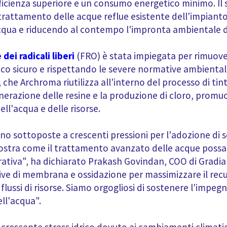
ficienza superiore e un consumo energetico minimo. Il 
 trattamento delle acque reflue esistente dell'impiant
'acqua e riducendo al contempo l'impronta ambientale d
dei radicali liberi
(FRO) è stata impiegata per rimuovere
o sicuro e rispettando le severe normative ambientali.
che Archroma riutilizza all'interno del processo di tin
igenerazione delle resine e la produzione di cloro, pro
ll'acqua e delle risorse.
sono sottoposte a crescenti pressioni per l'adozione di s
tra come il trattamento avanzato delle acque possa fa
ativa", ha dichiarato Prakash Govindan, COO di Gradia
ive di membrana e ossidazione per massimizzare il recu
flussi di risorse. Siamo orgogliosi di sostenere l'impeg
ll'acqua".