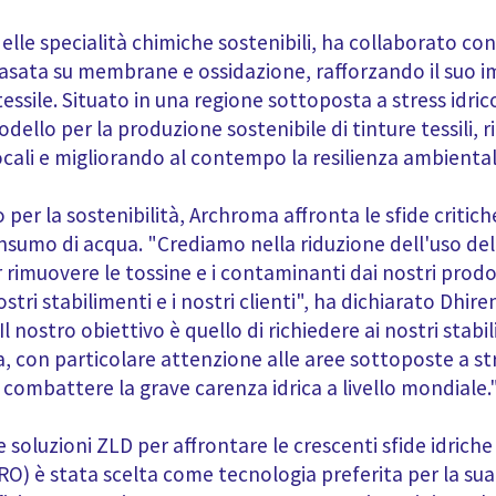
elle specialità chimiche sostenibili, ha collaborato c
 basata su membrane e ossidazione, rafforzando il suo
tessile. Situato in una regione sottoposta a stress idri
dello per la produzione sostenibile di tinture tessili,
ocali e migliorando al contempo la resilienza ambiental
er la sostenibilità, Archroma affronta le sfide critiche 
consumo di acqua. "Crediamo nella riduzione dell'uso de
 rimuovere le tossine e i contaminanti dai nostri prodott
stri stabilimenti e i nostri clienti", ha dichiarato Dhi
nostro obiettivo è quello di richiedere ai nostri stabil
a, con particolare attenzione alle aree sottoposte a st
combattere la grave carenza idrica a livello mondiale.
soluzioni ZLD per affrontare le crescenti sfide idriche
O) è stata scelta come tecnologia preferita per la sua 