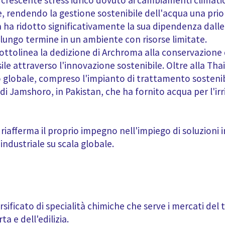
 crescente stress idrico dovuto ai cambiamenti climatici
re, rendendo la gestione sostenibile dell'acqua una pr
 ha ridotto significativamente la sua dipendenza dalle 
lungo termine in un ambiente con risorse limitate.
ttolinea la dedizione di Archroma alla conservazione 
sile attraverso l'innovazione sostenibile. Oltre alla Th
lo globale, compreso l'impianto di trattamento sostenibi
di Jamshoro, in Pakistan, che ha fornito acqua per l'ir
afferma il proprio impegno nell'impiego di soluzioni 
ndustriale su scala globale.
sificato di specialità chimiche che serve i mercati del t
ta e dell'edilizia.