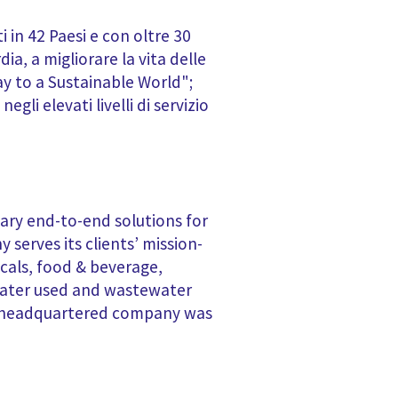
 in 42 Paesi e con oltre 30
ia, a migliorare la vita delle
ay to a Sustainable World";
egli elevati livelli di servizio
tary end-to-end solutions for
erves its clients’ mission-
icals, food & beverage,
 water used and wastewater
on-headquartered company was