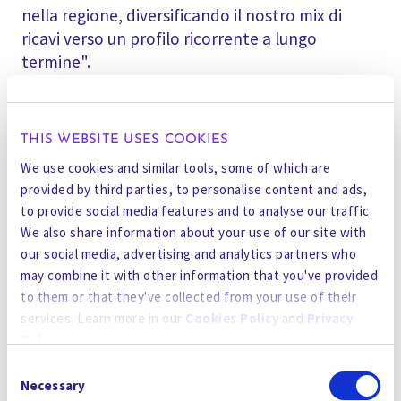
nella regione, diversificando il nostro mix di
ricavi verso un profilo ricorrente a lungo
termine".
Fondata nel 2008, MPES fornisce soluzioni chiavi
in mano per la gestione delle acque reflue e dei
THIS WEBSITE USES COOKIES
rifiuti solidi ed è specializzata nell'O&M di
We use cookies and similar tools, some of which are
impianti di trattamento delle acque e delle
provided by third parties, to personalise content and ads,
acque reflue. L'azienda è oggi una delle
to provide social media features and to analyse our traffic.
principali società di gestione delle acque reflue
We also share information about your use of our site with
dell'Oman, con clienti importanti come Haya
our social media, advertising and analytics partners who
Water, il Ministero della Difesa e Petroleum
may combine it with other information that you've provided
Development Oman.
to them or that they've collected from your use of their
services. Learn more in our
Cookies Policy
and
Privacy
"Non vediamo l'ora di integrare la nostra
Policy
.
esperienza con Gradiant per espandere
Consent
By using the site, you agree to our
Privacy Policy
,
Cookies
Necessary
l'impatto delle nostre soluzioni per l'acqua e le
Selection