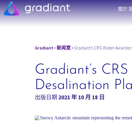
關於
Gradiant
•
新闻室
•
Gradiant’s CRS Water Awarded C
Gradiant’s CRS
Desalination Pla
出版日期
2021 年 10 月 18 日