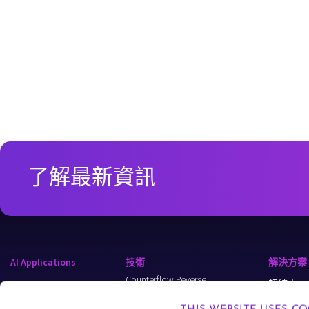
了解最新資訊
AI Applications
技術
解決方案
Counterflow Reverse
Chips
超純水
Osmosis (CFRO)
Data Centers
Wastewate