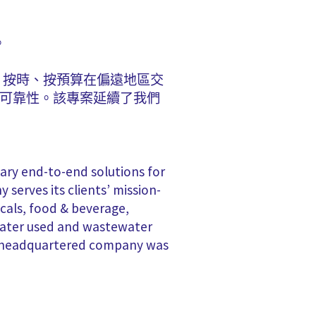
。
diant 按時、按預算在偏遠地區交
段的可靠性。該專案延續了我們
tary end-to-end solutions for
erves its clients’ mission-
icals, food & beverage,
 water used and wastewater
on-headquartered company was