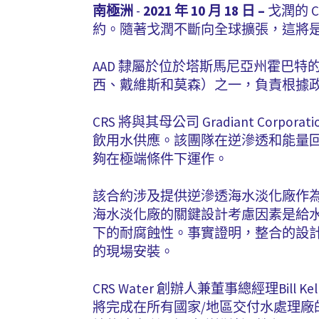
南極洲
-
2021 年 10 月 18 日 –
戈潤的 C
約。隨著戈潤不斷向全球擴張，這將
AAD 隸屬於位於塔斯馬尼亞州霍巴特
西、戴維斯和莫森）之一，負責根據
CRS 將與其母公司 Gradiant Co
飲用水供應。該團隊在逆滲透和能量
夠在極端條件下運作。
該合約涉及提供逆滲透海水淡化廠作為值班
海水淡化廠的關鍵設計考慮因素是給
下的耐腐蝕性。事實證明，整合的設
的現場安裝。
CRS Water 創辦人兼董事總經理Bi
將完成在所有國家/地區交付水處理