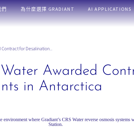
我們
為什麼選擇 GRADIANT
AI APPLICATIONS
ontract for Desalination...
 Water Awarded Contr
nts in Antarctica