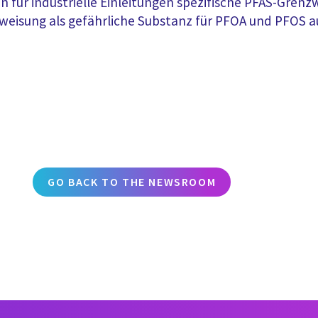
n für industrielle Einleitungen spezifische PFAS-Gren
sweisung als gefährliche Substanz für PFOA und PFOS 
GO BACK TO THE NEWSROOM