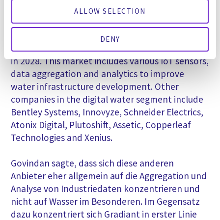
Wasserwirtschaft.
ALLOW SELECTION
Emergen Research
predicts
digital water will
DENY
grow from $7.96 billion in 2020 to $19.43 billion
in 2028. This market includes various IoT sensors,
data aggregation and analytics to improve
water infrastructure development. Other
companies in the digital water segment include
Bentley Systems, Innovyze, Schneider Electrics,
Atonix Digital, Plutoshift, Assetic, Copperleaf
Technologies and Xenius.
Govindan sagte, dass sich diese anderen
Anbieter eher allgemein auf die Aggregation und
Analyse von Industriedaten konzentrieren und
nicht auf Wasser im Besonderen. Im Gegensatz
dazu konzentriert sich Gradiant in erster Linie