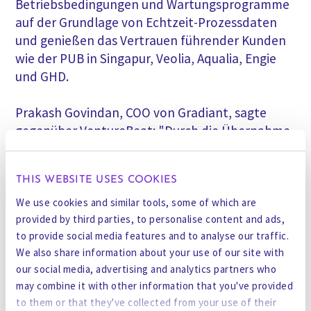
Betriebsbedingungen und Wartungsprogramme
auf der Grundlage von Echtzeit-Prozessdaten
und genießen das Vertrauen führender Kunden
wie der PUB in Singapur, Veolia, Aqualia, Engie
und GHD.
Prakash Govindan, COO von Gradiant, sagte
gegenüber VentureBeat: "Durch die Übernahme
von Synauta mit ihrer Daten- und
Wasserexpertise werden wir in der Lage sein, von
THIS WEBSITE USES COOKIES
ihrer jahrelangen Erfahrung und ihren
Algorithmen zu profitieren, die sie aus der Arbeit
We use cookies and similar tools, some of which are
provided by third parties, to personalise content and ads,
an Hunderten von Anlagen weltweit gelernt
to provide social media features and to analyse our traffic.
haben."
We also share information about your use of our site with
our social media, advertising and analytics partners who
Effizienzsteigerung durch digitales Wasser
may combine it with other information that you've provided
Govindan sagte, dass die digitale Wasseranalyse
to them or that they've collected from your use of their
und -kontrolle eine wesentliche Rolle bei der