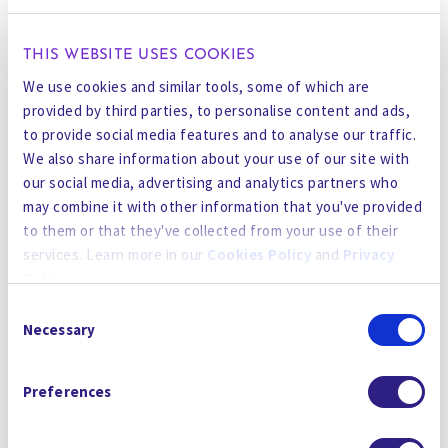
Diese Errungenschaften unterstreichen die
THIS WEBSITE USES COOKIES
Fähigkeit von Gradiant, nachhaltige
We use cookies and similar tools, some of which are
Wasserlösungen in verschiedenen ökologischen,
provided by third parties, to personalise content and ads,
wirtschaftlichen und regulatorischen Bereichen
to provide social media features and to analyse our traffic.
zu entwickeln.
We also share information about your use of our site with
our social media, advertising and analytics partners who
Innovation vorantreiben
may combine it with other information that you've provided
Bei Gradiant ist Innovation mit Zielsetzung unser
to them or that they've collected from your use of their
Leitprinzip. Im Jahr 2024 haben wir
services. Learn more in our
Cookies Policy
and
Privacy
bahnbrechende Lösungen für die wichtigsten
Policy
.
Wasserprobleme der Welt eingeführt:
Consent
By using the site, you agree to our
Privacy Policy
,
Cookies
Necessary
Selection
ForeverGone
- Die branchenweit einzige
Policy
, and our
Terms and Conditions
which includes an
Komplettlösung zur Entfernung und
Arbitration Clause and Class Action Waiver.
Preferences
Vernichtung von PFAS