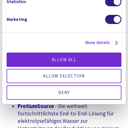
alkaLi
- Ein eigenständiges Unternehmen,
Statistics
das sich der schnelleren, kostengünstigeren
und nachhaltigeren Produktion von Lithium
Marketing
für Batterien und anderen wichtigen
Mineralien widmet
Show details
CURE Chemicals
- Ein Portfolio von über 300
firmeneigenen Formulierungen, die zur
ALLOW ALL
Optimierung von
Wasseraufbereitungsprozessen bei
gleichzeitiger Reduzierung der
ALLOW SELECTION
Umweltbelastung und der gesamten
Wasserkosten entwickelt wurden
DENY
ProtiumSource
- Die weltweit
fortschrittlichste End-to-End-Lösung für
elektrolysefähiges Wasser zur