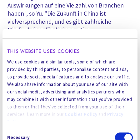
Auswirkungen auf eine Vielzahl von Branchen
haben", so Yu. "Die Zukunft in China ist
vielversprechend, und es gibt zahlreiche
Möglichkeiten für die innovative
Abwasserbehandlungstechnologie von
Gradiant, die chinesischen Industrieanlagen bei
THIS WEBSITE USES COOKIES
der Erfüllung der ZLD-Anforderungen zu
unterstützen.
We use cookies and similar tools, some of which are
provided by third parties, to personalise content and ads,
to provide social media features and to analyse our traffic.
Die Gradiant Corporation hat ihr Flaggschiff, das
We also share information about your use of our site with
Carrier Gas Extraction (CGE)-System, auf der
our social media, advertising and analytics partners who
Grundlage von Befeuchtung und Entfeuchtung
may combine it with other information that you've provided
entwickelt, um die schwierigsten industriellen
to them or that they've collected from your use of their
Abfallströme in wertvolle Wasserressourcen zu
services. Learn more in our
Cookies Policy
and
Privacy
verwandeln. Diese Verdampfer-Alternative ahmt
Policy
.
den Regenzyklus der Natur nach, um die Kosten
Consent
für die Behandlung zu senken und gleichzeitig
By using the site, you agree to our
Privacy Policy
,
Cookies
Necessary
Selection